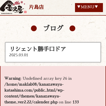
片島店
▼MENU▼
ブログ
リシェント勝手口ドア
2025.03.01
Warning
: Undefined array key 26 in
/home/maklab08/kanazawaya-
katashima.com/public_html/wp-
content/themes/kanazawaya-
theme_ver2.22/calender.php
on line
133